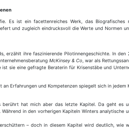
benen
ie. Es ist ein facettenreiches Werk, das Biografisches 
liefert und zugleich eindrucksvoll die Werte und Normen unse
ds, erzählt ihre faszinierende Pilotinnengeschichte. In den
r Unternehmensberatung
McKinsey & Co
, war als Rettungssani
st sie eine gefragte Beraterin für Krisenstäbe und Unte
lt an Erfahrungen und Kompetenzen spiegelt sich in jedem K
berührt hat mich aber das letzte Kapitel. Da geht es u
 Während in den vorherigen Kapiteln Winters analytische u
 erschüttern – doch in diesem Kapitel wird deutlich, wie w